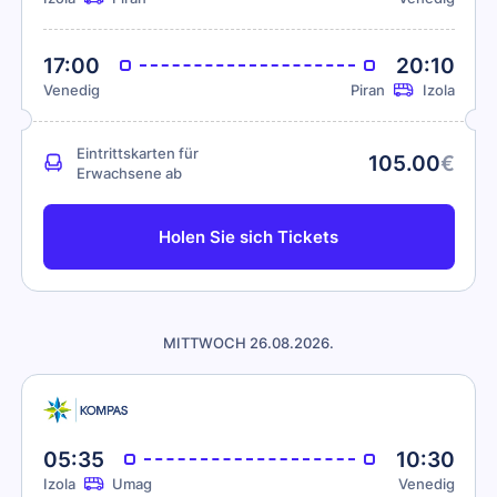
17:00
20:10
Venedig
Piran
Izola
Eintrittskarten für
105.00
€
Erwachsene ab
Holen Sie sich Tickets
MITTWOCH 26.08.2026.
05:35
10:30
Izola
Umag
Venedig