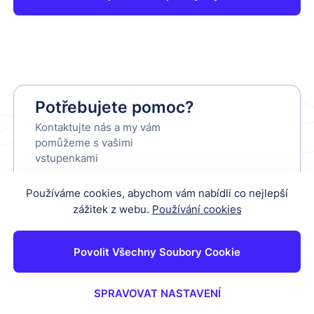
Potřebujete pomoc?
Kontaktujte nás a my vám
pomůžeme s vašimi
vstupenkami
rezervacije@benetke.com
Používáme cookies, abychom vám nabídli co nejlepší
+386 5 674 7160
zážitek z webu.
Používání cookies
Povolit Všechny Soubory Cookie
Podmínky použití
Zásady ochrany osobních údajů
Zásady používání souborů cookie
SPRAVOVAT NASTAVENÍ
Copyright © 2026 Benetke. All rights reserved.